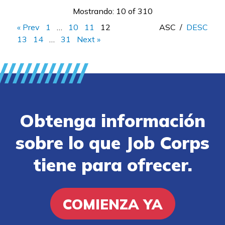
Mostrando: 10 of 310
« Prev
1
…
10
11
12
ASC
/
DESC
13
14
…
31
Next »
Obtenga información
sobre lo que Job Corps
tiene para ofrecer.
COMIENZA YA