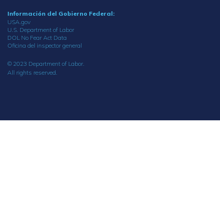
Información del Gobierno Federal:
USA.gov
U.S. Department of Labor
DOL No Fear Act Data
Oficina del inspector general
© 2023 Department of Labor.
All rights reserved.