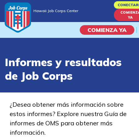
Skip
CONECTAR
Hawaii Job Corps Center
to
COMIENZ
Hawaii Job Corps Center
YA
main
content
COMIENZA YA
Programas
Informes y resultados
Vida En El Campus Universita
de Job Corps
Habilidades académicas
Viaje de la carrera
¿Desea obtener más información sobre
estos informes? Explore nuestra Guía de
Estudiar
informes de OMS para obtener más
información.
Programas de Entrenamient