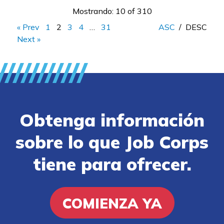
Mostrando: 10 of 310
« Prev
1
2
3
4
…
31
ASC
/
DESC
Next »
Obtenga información
sobre lo que Job Corps
tiene para ofrecer.
COMIENZA YA