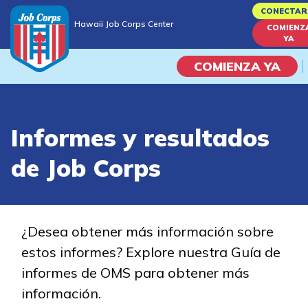
Skip
CONECTAR
Hawaii Job Corps Center
to
COMIENZ
Hawaii Job Corps Center
YA
main
content
COMIENZA YA
Programas
Informes y resultados
Vida En El Campus Universita
de Job Corps
Habilidades académicas
Viaje de la carrera
¿Desea obtener más información sobre
estos informes? Explore nuestra Guía de
Estudiar
informes de OMS para obtener más
información.
Programas de Entrenamient