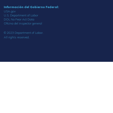
Información del Gobierno Federal:
USA.gov
U.S. Department of Labor
DOL No Fear Act Data
Oficina del inspector general
© 2023 Department of Labor.
All rights reserved.