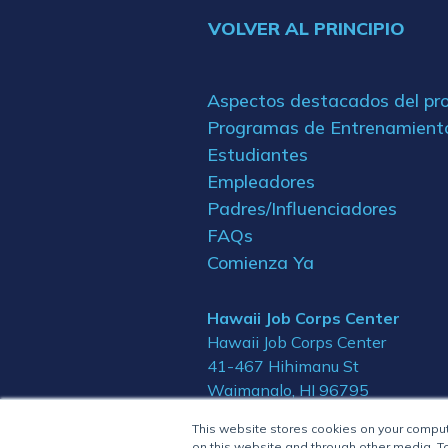
VOLVER AL PRINCIPIO
Aspectos destacados del p
Programas de Entrenamient
Estudiantes
Empleadores
Padres/Influenciadores
FAQs
Comienza Ya
Hawaii Job Corps Center
Hawaii Job Corps Center
41-467 Hihimanu St
Waimanalo, HI 96795
This website stores cookies on your compu
on this website and through other media. To