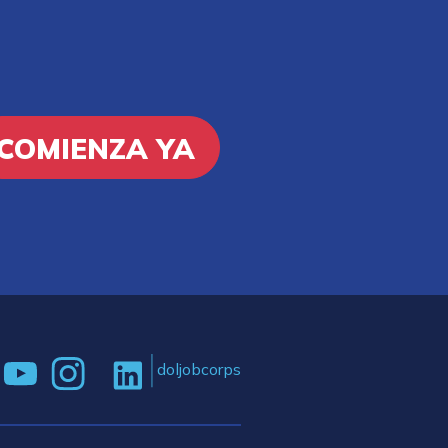
COMIENZA YA
doljobcorps