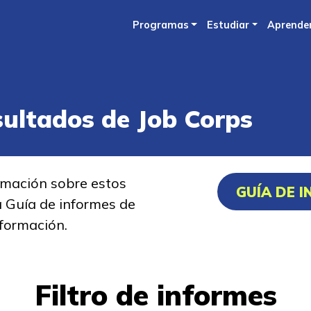
Skip
Programas
Estudiar
Aprende
to
main
content
sultados de Job Corps
rmación sobre estos
GUÍA DE 
a Guía de informes de
formación.
Filtro de informes