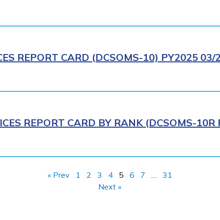
CES REPORT CARD (DCSOMS-10) PY2025 03/
ICES REPORT CARD BY RANK (DCSOMS-10R P
« Prev
1
2
3
4
5
6
7
…
31
Next »