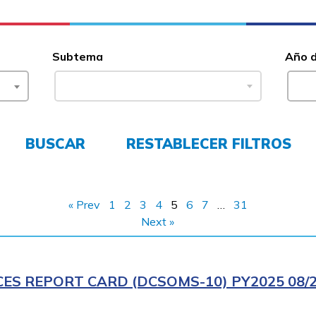
Subtema
Año 
BUSCAR
RESTABLECER FILTROS
« Prev
1
2
3
4
5
6
7
…
31
Next »
CES REPORT CARD (DCSOMS-10) PY2025 08/